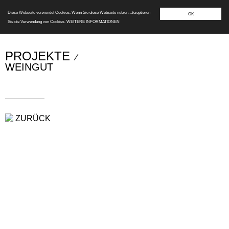
Diese Webseite verwendet Cookies. Wenn Sie diese Webseite nutzen, akzeptieren
OK
Sie die Verwendung von Cookies.
WEITERE INFORMATIONEN
PROJEKTE
⁄
WEINGUT
ZURÜCK