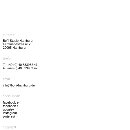
adresse
Boffi Studio Hamburg
Ferdinandstrasse 2
20095 Hamburg
telefon
T
+49 (0) 40 333952 41
F
+49 (0) 40 333952 42
email
info@boffi-hamburg.de
social media
facebook en
facebook it
google+
instagram
pinterest
copyright